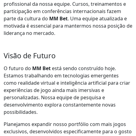
profissional da nossa equipe. Cursos, treinamentos e
participação em conferências internacionais fazem
parte da cultura do
MM Bet
. Uma equipe atualizada e
motivada é essencial para mantermos nossa posição de
liderança no mercado.
Visão de Futuro
O futuro do
MM Bet
está sendo construído hoje.
Estamos trabalhando em tecnologias emergentes
como realidade virtual e inteligência artificial para criar
experiências de jogo ainda mais imersivas e
personalizadas. Nossa equipe de pesquisa e
desenvolvimento explora constantemente novas
possibilidades.
Planejamos expandir nosso portfólio com mais jogos
exclusivos, desenvolvidos especificamente para o gosto