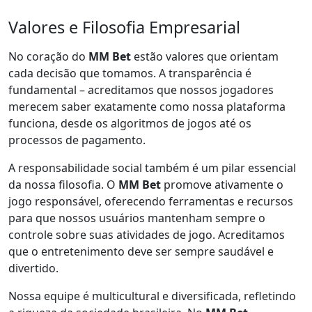
Valores e Filosofia Empresarial
No coração do
MM Bet
estão valores que orientam
cada decisão que tomamos. A transparência é
fundamental – acreditamos que nossos jogadores
merecem saber exatamente como nossa plataforma
funciona, desde os algoritmos de jogos até os
processos de pagamento.
A responsabilidade social também é um pilar essencial
da nossa filosofia. O
MM Bet
promove ativamente o
jogo responsável, oferecendo ferramentas e recursos
para que nossos usuários mantenham sempre o
controle sobre suas atividades de jogo. Acreditamos
que o entretenimento deve ser sempre saudável e
divertido.
Nossa equipe é multicultural e diversificada, refletindo