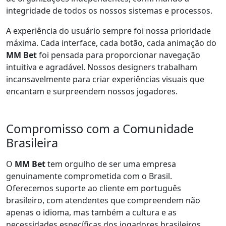
integridade de todos os nossos sistemas e processos.
A experiência do usuário sempre foi nossa prioridade
máxima. Cada interface, cada botão, cada animação do
MM Bet
foi pensada para proporcionar navegação
intuitiva e agradável. Nossos designers trabalham
incansavelmente para criar experiências visuais que
encantam e surpreendem nossos jogadores.
Compromisso com a Comunidade
Brasileira
O
MM Bet
tem orgulho de ser uma empresa
genuinamente comprometida com o Brasil.
Oferecemos suporte ao cliente em português
brasileiro, com atendentes que compreendem não
apenas o idioma, mas também a cultura e as
necessidades específicas dos jogadores brasileiros.