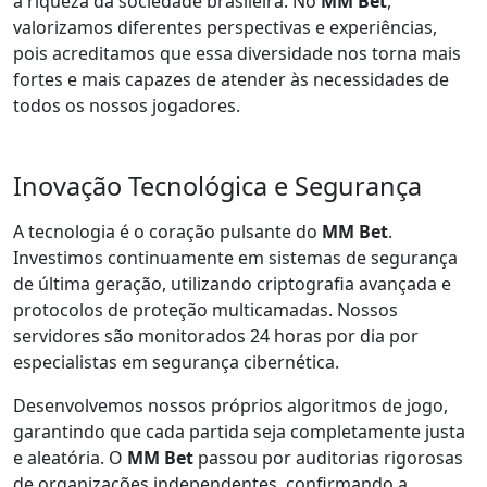
a riqueza da sociedade brasileira. No
MM Bet
,
valorizamos diferentes perspectivas e experiências,
pois acreditamos que essa diversidade nos torna mais
fortes e mais capazes de atender às necessidades de
todos os nossos jogadores.
Inovação Tecnológica e Segurança
A tecnologia é o coração pulsante do
MM Bet
.
Investimos continuamente em sistemas de segurança
de última geração, utilizando criptografia avançada e
protocolos de proteção multicamadas. Nossos
servidores são monitorados 24 horas por dia por
especialistas em segurança cibernética.
Desenvolvemos nossos próprios algoritmos de jogo,
garantindo que cada partida seja completamente justa
e aleatória. O
MM Bet
passou por auditorias rigorosas
de organizações independentes, confirmando a