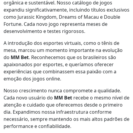
orgânica e sustentável. Nosso catálogo de jogos
expandiu significativamente, incluindo títulos exclusivos
como Jurassic Kingdom, Dreams of Macau e Double
Fortune. Cada novo jogo representa meses de
desenvolvimento e testes rigorosos.
A introdução dos esportes virtuais, como o tênis de
mesa, marcou um momento importante na evolução
do
MM Bet
. Reconhecemos que os brasileiros são
apaixonados por esportes, e queríamos oferecer
experiências que combinassem essa paixão com a
emoção dos jogos online.
Nosso crescimento nunca compromete a qualidade.
Cada novo usuário do
MM Bet
recebe o mesmo nível de
atenção e cuidado que oferecemos desde o primeiro
dia. Expandimos nossa infraestrutura conforme
necessário, sempre mantendo os mais altos padrões de
performance e confiabilidade.